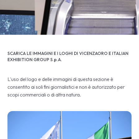
VISITA
E
Download loghi e foto
SCARICA LE IMMAGINI E I LOGHI DI VICENZAORO E ITALIAN
EXHIBITION GROUP S.p.A.
arrow_circle_right
SCOPRI DI PIÙ
S
home
arrow_right
Download loghi immagini foto
L'uso del logo e delle immagini di questa sezione è
consentito ai soli fini giornalistici e non è autorizzato per
person
AREA RISERVATA VISITATORI
scopi commerciali o di altra natura.
IT
EN
A cura di: