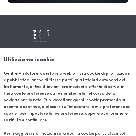
Utilizziamo i cookie
ABOUT
VISITA
Chi siamo
Perchè visitare
Aree espositive
Area riservata visitatori
Gentile Visitatore, questo sito web utilizza cookie di profilazione
Partner
e pubblicitari, anche di “terze parti” quali titolari autonomi del
Contatti
trattamento, al fine di inviarti promozioni e offerte di servizi in
ESPONI
INFO UTILI
linea con le preferenze da te manifestate nel corso della
Perchè esporre
Come arrivare
navigazione in rete. Puoi accettare questi cookie premendo su
Richiedi un preventivo
Parcheggi
accetta e continua, o cliccare su “impostare le mie preferenze sui
Hotel
cookie” per impostare le tue preferenze, oppure puoi premere
su rifiuta e continuare.
Per maggiori informazioni sulla nostra cookie policy clicca sul