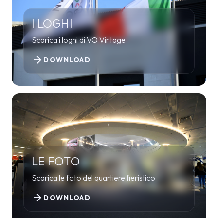
I LOGHI
Scarica i loghi di VO Vintage
arrow_forward
DOWNLOAD
LE FOTO
Scarica le foto del quartiere fieristico
arrow_forward
DOWNLOAD