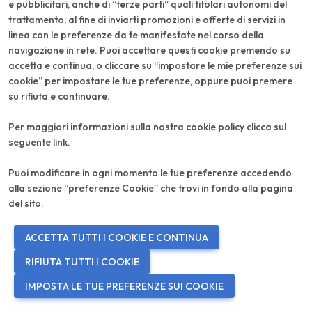
e pubblicitari, anche di “terze parti” quali titolari autonomi del
trattamento, al fine di inviarti promozioni e offerte di servizi in
*
visibility
Password
linea con le preferenze da te manifestate nel corso della
navigazione in rete. Puoi accettare questi cookie premendo su
Accedi
accetta e continua, o cliccare su “impostare le mie preferenze sui
cookie” per impostare le tue preferenze, oppure puoi premere
Password dimenticata?
su rifiuta e continuare.
Non hai ancora un account?
Registrati ora
Per maggiori informazioni sulla nostra cookie policy clicca sul
seguente
link
.
Puoi modificare in ogni momento le tue preferenze accedendo
alla sezione “preferenze Cookie” che trovi in fondo alla pagina
del sito.
ACCETTA TUTTI I COOKIE E CONTINUA
RIFIUTA TUTTI I COOKIE
IMPOSTA LE TUE PREFERENZE SUI COOKIE
language
PREFERENZE COOKIE
IT