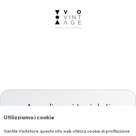
Accedi con i tuoi dati
Accedi all'area riservata di VO Vintage inserendo Username
Utilizziamo i cookie
e Password
Gentile Visitatore, questo sito web utilizza cookie di profilazione
*
E-mail